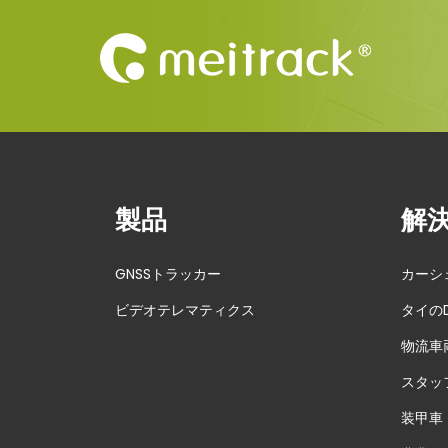
t
s
p
a
g
製品
解
i
GNSSトラッカー
カーシ
n
ビデオテレマティクス
タイの
a
物流車
t
スタッ
装甲車
i