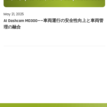
P
May 21, 2025
M
AI Dashcam MD300——車両運行の安全性向上と車両管
o
a
理の融合
s
y
t
2
e
1
d
,
o
2
n
0
2
P
5
o
s