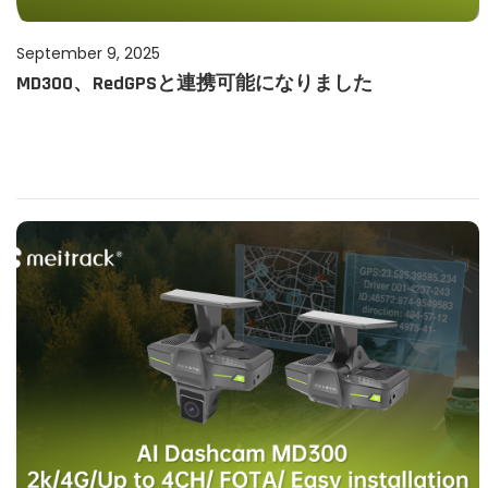
P
September 9, 2025
S
MD300、RedGPSと連携可能になりました
o
e
s
p
t
t
e
e
d
m
o
b
n
e
r
9
,
2
0
2
5