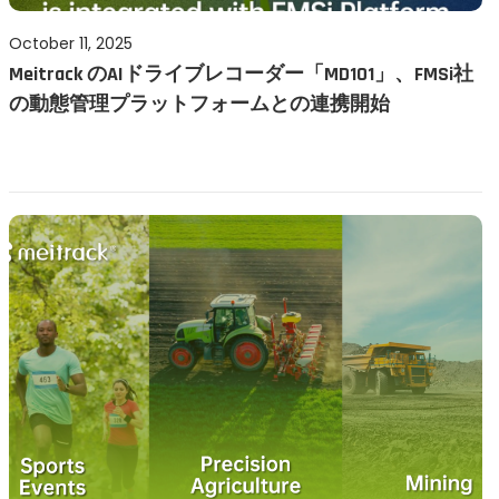
P
October 11, 2025
O
Meitrack のAIドライブレコーダー「MD101」、FMSi社
o
c
の動態管理プラットフォームとの連携開始
s
t
t
o
e
b
d
e
o
r
n
1
1
,
2
0
2
5