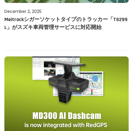
P
December 2, 2025
D
Meitrackシガーソケットタイプのトラッカー「TS299
o
e
L」がスズキ車両管理サービスに対応開始
s
c
t
e
e
m
d
b
o
e
n
r
2
,
2
0
2
5