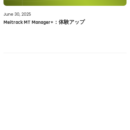
P
June 30, 2025
J
Meitrack MT Manager+：体験アップ
o
u
s
n
t
e
e
3
d
0
o
,
n
2
0
2
5