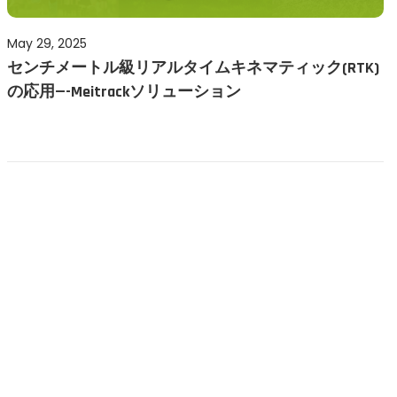
P
May 29, 2025
M
センチメートル級リアルタイムキネマティック(RTK)
o
a
の応用—-Meitrackソリューション
s
y
t
2
e
9
d
,
o
2
n
0
2
5