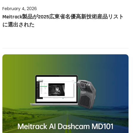
P
February 4, 2026
F
Meitrack製品が2025広東省名優高新技術産品リスト
o
e
に選出された
s
b
t
r
e
u
d
a
o
r
n
y
4
,
2
0
2
6