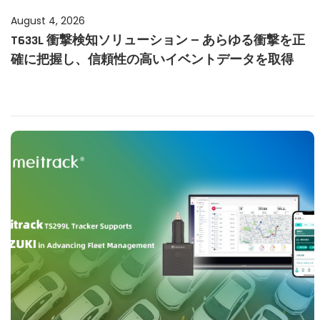
P
August 4, 2026
A
T633L 衝撃検知ソリューション — あらゆる衝撃を正
o
u
確に把握し、信頼性の高いイベントデータを取得
s
g
t
u
e
s
d
t
o
4
n
,
2
0
2
6