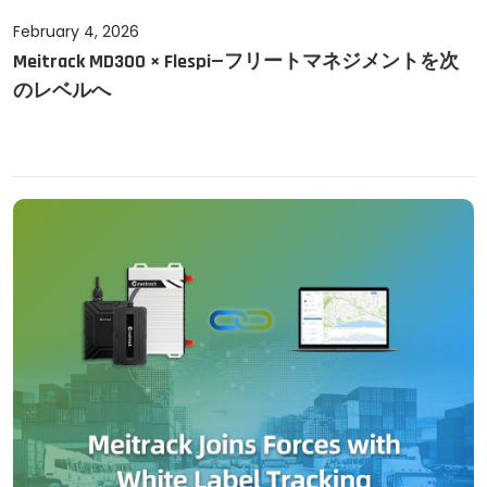
P
February 4, 2026
F
Meitrack MD300 × Flespi—フリートマネジメントを次
o
e
のレベルへ
s
b
t
r
e
u
d
a
o
r
n
y
4
,
2
0
2
6