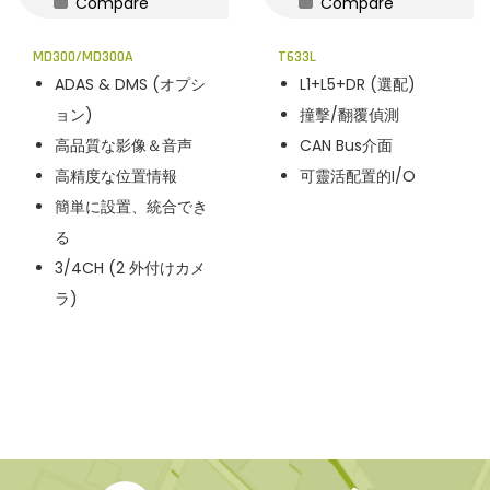
Compare
Compare
n
MD300/MD300A
T633L
ADAS & DMS (オプシ
L1+L5+DR (選配)
ョン)
撞擊/翻覆偵測
高品質な影像＆音声
CAN Bus介面
高精度な位置情報
可靈活配置的I/O
簡単に設置、統合でき
る
3/4CH (2 外付けカメ
ラ)