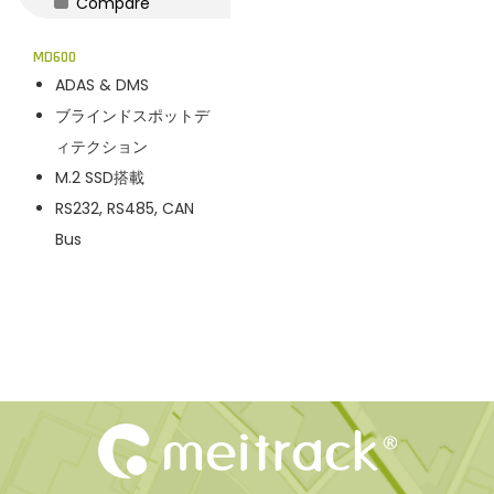
Compare
n
MD600
ADAS & DMS
ブラインドスポットデ
ィテクション
M.2 SSD搭載
RS232, RS485, CAN
Bus