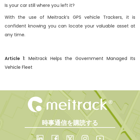
Is your car still where you left it?
n
With the use of Meitrack’s GPS vehicle Trackers, it is
confident knowing you can locate your valuable asset at
any time.
Article 1
:
Meitrack Helps the Government Managed Its
Vehicle Fleet
時事通信を購読する