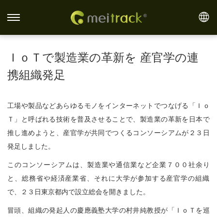
S
S
k
k
i
i
ＩｏＴで製造業の革新を 産官学の連
p
p
携組織発足
t
t
o
o
n
c
工場や製品などあらゆるモノをインターネットでつなげる「
Ｉｏ
a
o
Ｔ」と呼ばれる技術を普及させることで、
製造業の革新を日本で
v
n
推し進めようと、
産官学が共同でつくるコンソーシアムが２３日
i
t
発足しました。
g
e
このコンソーシアムは、製造業や通信業など企業７００社余り
a
n
と、
総務省や経済産業省、それに大学が参加する産官学の組織
t
t
で、
２３日東京都内で設立総会を開きました。
i
冒頭、組織の発起人の慶應義塾大学の村井純教授が「
ＩｏＴを巡
o