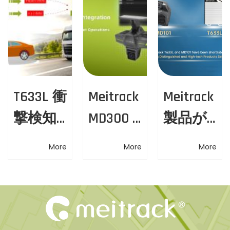
s
湾
v
t
岸
i
:
情
報
g
技
術
a
T633L 衝
Meitrack
Meitrack
展
示
撃検知
MD300 ×
製品が
t
会
ソリュ
Flespi—
2025広
i
に
More
More
More
ご
ーショ
フリー
東省名
o
招
ン — あ
トマネ
優高新
待
n
N
M
らゆる
ジメン
技術産
e
e
衝撃を
トを次
品リス
x
i