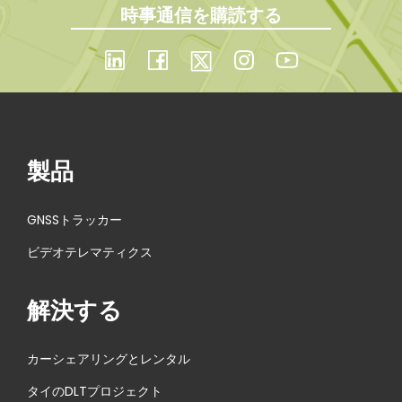
時事通信を購読する
t
t
正確に
のレベ
トに選
p
r
把握
ルへ
出され
o
a
s
c
し、信
た
t
k
頼性の
:
新
製品
し
高いイ
い
ベント
GNSSトラッカー
し
製
データ
ビデオテレマティクス
品
を取得
–
解決する
M
T
カーシェアリングとレンタル
9
タイのDLTプロジェクト
0