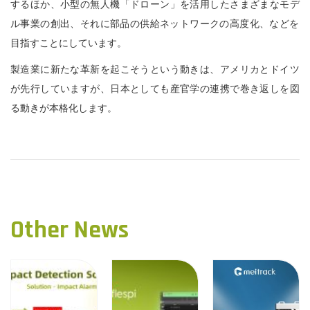
するほか、小型の無人機「ドローン」
を活用したさまざまなモデ
ル事業の創出、
それに部品の供給ネットワークの高度化、
などを
目指すことにしています。
製造業に新たな革新を起こそうという動きは、
アメリカとドイツ
が先行していますが、
日本としても産官学の連携で巻き返しを図
る動きが本格化します。
P
P
メ
r
イ
o
e
ト
v
ラ
s
i
ッ
Other News
o
ク
t
u
第
n
s
3
p
5
a
o
回