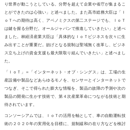
り世界が動こうとしている。
分野を超えて企業や省庁が集まるこ
n
とができたのは心強い」
と述べました。また高市総務大臣は「Ｉ
ｏＴへの期待は高く、
アベノミクスの第二ステージでも、ＩｏＴ
は鍵を握る分野だ。
オールジャパンで推進していきたい」と述べ
ました。
林経済産業大臣は「
具体的なＩｏＴビジネスを次々に生
み出すことが重要だ。
妨げとなる規制は聖域無く改革し、
ビジネ
ス立ち上げの資金支援も最大限取り組んでいきたい」
と述べまし
た。
「ＩｏＴ」＝「インターネット・オブ・シングス」は、
工場の生
産設備や製品などあらゆるモノを、
センサーとインターネットで
つなぎ、
そこで得られた膨大な情報を、
製品の故障の予測や次の
製品の開発に生かす技術で、
第４次産業革命につながる技術と期
待されています。
コンソーシアムでは、ＩｏＴの活用を軸として、
車の自動運転技
術の２０２０年の実用化を目標に、
規制緩和の在り方などを検討