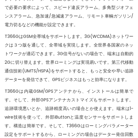
n
で必要の要求によって、スピード違反アラーム、多角型ジオフェ
ンスアラーム、急加速/急減速アラーム、リモート車輌ガソリン/
電力切るなどの機能が設定できます。
T366GはGSM全帯域をサポートします。3G(WCDMA)ネットワー
クは３つ版を通して、全帯域を実現します。全世界各国家のネッ
トワークが適応できます。3G信号がないの場合で、端末は自動的
2Gに切り替えます。世界ローミングは実現易いです。第三代移動
通信技術(UMTS/HSPA)をサポートすると、もっと安全や早い追跡
データーを発信できて、GPSビジネスはもっと効率になります。
T366Gは内蔵GSM/GPSアンテナから、インストールは簡単で
す。そして、外部GPSアンテナカストマイズもサポートします。
追跡環境悪いとか、追跡精度高いの場合とか使えます。端末は1-
wire技術を使って、外部iButtonと温度センサーをサポートしま
す。構造は簡単です。そして、T366Gはローミングパラメーター
設定をサポートするから、ローミングの場合はデーター発信回数