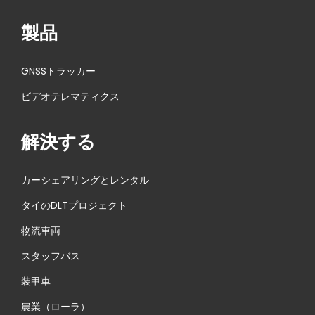
頼性の
J
製品
高いイ
a
p
ベント
GNSSトラッカー
a
データ
ビデオテレマティクス
n
I
を取得
T
解決する
W
e
カーシェアリングとレンタル
e
タイのDLTプロジェクト
k
物流車両
春
に
スタッフバス
参
装甲車
加
農業（ローラ）
し