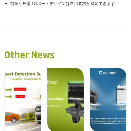
簡単な外部I/Oポートデザインは常用要求が満足できます
P
P
死
r
海
o
e
を
v
横
s
i
断
Other News
o
し
t
u
て
n
s
、
p
希
a
o
望
s
を
v
t
ラ
i
:
イ
ト
g
す