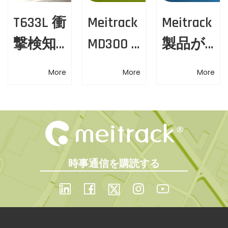
る
a
T633L 衝
Meitrack
Meitrack
N
M
撃検知
MD300 ×
製品が
e
e
t
x
i
ソリュ
Flespi—
2025広
i
t
t
More
More
More
ーショ
フリー
東省名
p
r
o
o
a
ン — あ
トマネ
優高新
s
c
n
らゆる
ジメン
技術産
t
k
:
が
衝撃を
トを次
品リス
2
時事通信を購読する
正確に
のレベ
トに選
0
1
把握
ルへ
出され
7
し、信
た
年
の