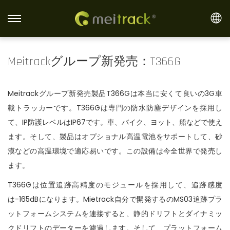
S
S
k
k
i
i
Meitrackグループ新発売：T366G
p
p
t
t
Meitrackグループ新発売製品T366Gは本当に安くて良いの3G車
o
o
載トラッカーです。T366Gは専門の防水防塵デザインを採用し
n
c
て、IP防護レベルはIP67です。車、バイク、ヨット、船などで使え
a
o
ます。そして、製品はオプショナル高温電池をサポートして、砂
v
n
漠などの高温環境で適応易いです。この設備は今全世界で発売し
i
t
ます。
g
e
a
n
T366Gは位置追跡高精度のモジュールを採用して、追跡感度
t
t
は-165dBになります。Mietrack自分で開発するのMS03追跡プラ
i
ットフォームシステムを連接すると、静的ドリフトとダイナミッ
o
クドリフトのデーターを濾過します。そして、プラットフォーム