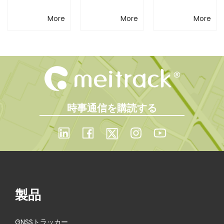
i
ソリュ
Flespi—
2025広
i
t
More
More
More
r
ーショ
フリー
東省名
o
a
ン — あ
トマネ
優高新
c
n
k
らゆる
ジメン
技術産
本
衝撃を
トを次
品リス
社
時事通信を購読する
を
正確に
のレベ
トに選
伺
把握
ルへ
出され
い
ま
し、信
た
す
頼性の
N
J
製品
e
a
高いイ
x
p
ベント
GNSSトラッカー