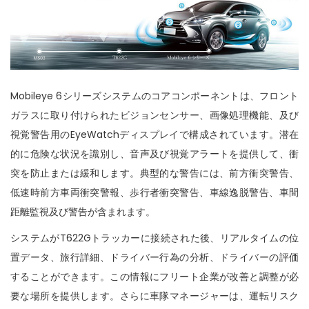
n
Mobileye 6シリーズシステムのコアコンポーネントは、フロント
ガラスに取り付けられたビジョンセンサー、画像処理機能、及び
視覚警告用のEyeWatchディスプレイで構成されています。潜在
的に危険な状況を識別し、音声及び視覚アラートを提供して、衝
突を防止または緩和します。典型的な警告には、前方衝突警告、
低速時前方車両衝突警報、歩行者衝突警告、車線逸脱警告、車間
距離監視及び警告が含まれます。
システムがT622Gトラッカーに接続された後、リアルタイムの位
置データ、旅行詳細、ドライバー行為の分析、ドライバーの評価
することができます。この情報にフリート企業が改善と調整が必
要な場所を提供します。さらに車隊マネージャーは、運転リスク