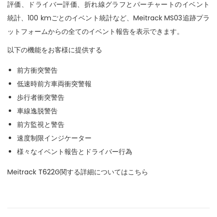
評価、ドライバー評価、折れ線グラフとパーチャートのイベント
統計、100 kmごとのイベント統計など、Meitrack MS03追跡プラ
ットフォームからの全てのイベント報告を表示できます。
以下の機能をお客様に提供する
前方衝突警告
低速時前方車両衝突警報
歩行者衝突警告
車線逸脱警告
前方監視と警告
速度制限インジケーター
様々なイベント報告とドライバー行為
Meitrack
T622G
関する詳細についてはこちら
P
P
フ
r
ラ