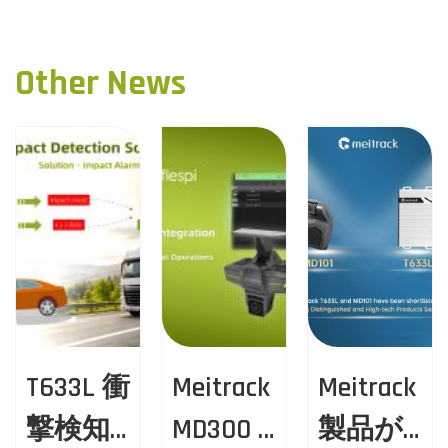
o
e
ン
v
ス
s
i
の
Other News
o
通
t
u
信
n
s
事
p
業
a
o
者
s
、
v
t
オ
i
:
レ
ン
g
ジ
が
a
T633L 衝
Meitrack
Meitrack
M
e
撃検知
MD300 ×
製品が
t