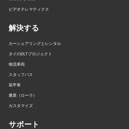
t
a
p
n
データ
ビデオテレマティクス
o
I
を取得
s
T
解決する
t
W
:
e
カーシェアリングとレンタル
e
タイのDLTプロジェクト
k
物流車両
春
に
スタッフバス
ご
装甲車
参
農業（ローラ）
加
に
カスタマイズ
し
て
サポート