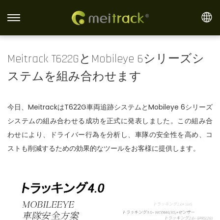
S
S
k
k
i
i
Meitrack T622GとMobileye 6シリーズシ
p
p
ステムを組み合わせます
t
t
o
o
n
c
今日、MeitrackはT622G車両追跡システムとMobileye 6シリーズ
a
o
システムの組み合わせる成功を正式に発表しました。この組み合
v
n
わせにより、ドライバー行為を分析し、車隊の安全性を高め、コ
i
t
ストも削減するための効果的なツールをお客様に提供します。
g
e
a
n
t
t
i
o