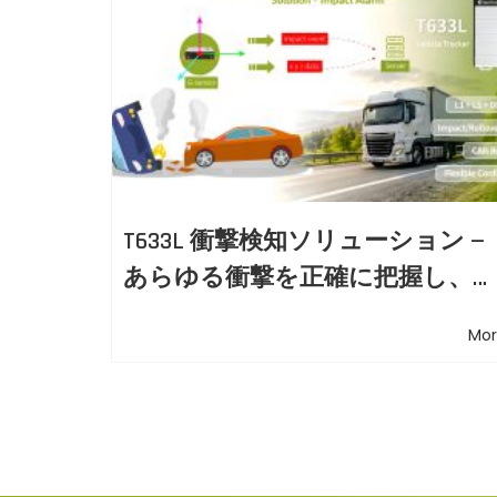
p
T
a
o
6
s
3
v
t
3
i
:
L
-
g
G
に
a
T633L 衝撃検知ソリューション —
て
あらゆる衝撃を正確に把握し、信
C
t
頼性の高いイベントデータを取
I
Mo
i
T
C
o
認
証
n
（