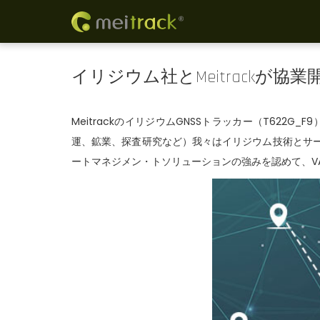
S
S
k
k
i
i
イリジウム社とMeitrackが協業
p
p
t
t
MeitrackのイリジウムGNSSトラッカー（T62
o
o
運、鉱業、探査研究など）我々はイリジウム技術とサー
n
c
ートマネジメン・トソリューションの強みを認めて、V
a
o
v
n
i
t
g
e
a
n
t
t
i
o