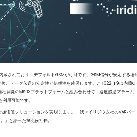
ルを内蔵されており、デフォルトGSMが可能です。GSM信号が安定する
、データ伝送の安定性と信頼性を確保します。こT622_F9は内蔵Gセ
ck自社開発のMS03プラットフォームと組み合わせて、速度超過アラーム
を利用可能です。
付加価値ソリューションを実現します。「我々イリジウム社のVARパー
す。」と語った劉克倹社長。