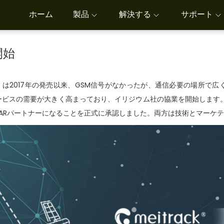
ホーム
製品
解決する
サポート
開始
2G_F9）は2017年の発売以来、GSM信号がなかったが、通信必要の場
ビスの需要が大きく高まっており、イリジウム社の協業を開始します。数回
ARパートナーになることを正式に承認しました。両方は技術とマーケ