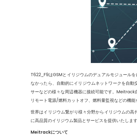
n
T622_F9はGSMとイリジウムのデュアルモジュー
なかったら、自動的にイリジウムネットワークを自動交換
サーなどの様々な周辺機器に接続可能です。Meitra
リモート電源/燃料カットオフ、燃料量監視などの機能
世界はイリジウム繋がり様々分野からイリジウムの高
に高品質のイリジウム製品とサービスを提供いたしま
Meitrackについて