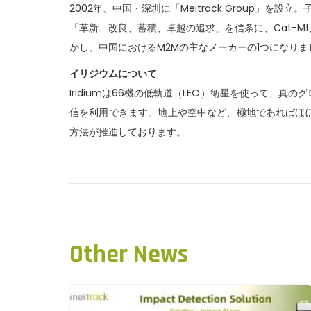
2002年、中国・深圳に「Meitrack Group
「革新、改良、蓄積、卓越の追求」を信条に、Cat-M1、
かし、中国におけるM2Mの主なメーカーの1つになりま
イリジウムについて
Iridiumは66機の低軌道（LEO）衛星を使って
信を利用できます。地上や空中など、極地であればほ
方法が推進しております。
P
P
M
r
e
o
e
i
v
t
s
i
r
Other News
o
a
t
u
c
n
s
k