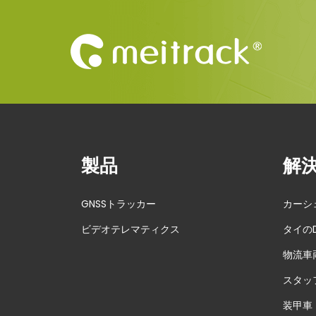
サ
ウ
ジ
向
け
）
を
取
得
製品
解
し
ま
GNSSトラッカー
カーシ
し
ビデオテレマティクス
タイの
た
物流車
N
M
e
e
スタッ
x
i
装甲車