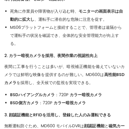
死角に作業員や障害物が入り込む時、
モニターの画面表示は自
動的に拡大し
、運転手に潜在的な危険に注意を促す。
MS06プラットフォームと接続することで、管理者は遠隔から
で運転手の状況を確認でき、全体的な安全管理能力が向上す
る。
2.
カラー暗視カメラを採用、夜間作業の視認性向上
夜間に工事を行うことは多いが、暗視補正機能を備えていないカ
メラでは鮮明な映像を提供するのが難しい。MD600は
高性能
BSD
カメラ
を採用し、全天候での監視を実現できる。
BSD
ハイアングルカメラ
：720P
カラー暗視カメラ
BSD
側方カメラ
：720P
カラー暗視カメラ
3.
顔認証機能と
RFID
を活用し、登録した人のみ運転できる
無断運転防ぐため、MD600 モバイルDVRは
顔認証
機能
と
磁気カー