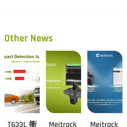
P
r
ス
o
e
タ
v
マ
s
i
イ
Other News
o
ズ
t
u
N
M
n
s
e
e
p
x
i
a
o
t
t
s
p
r
v
t
o
a
i
:
s
c
t
k
g
:
顔
認
a
T633L 衝
Meitrack
Meitrack
証