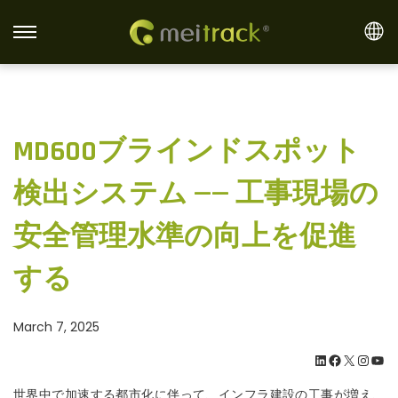
S
S
k
k
i
i
p
p
MD600ブラインドスポット
t
t
o
o
検出システム —— 工事現場の
n
c
a
o
安全管理水準の向上を促進
v
n
i
t
する
g
e
a
n
March 7, 2025
t
t
LinkedIn
Facebook
X
Instagram
YouTube
i
o
世界中で加速する都市化に伴って、インフラ建設の工事が増え、