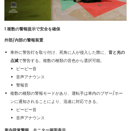
1.
複数の警報提示で安全を確保
外部
/
內部
の
警報
装置
車外に警告灯を取り付け、死角に人が侵入した際に、
音と
光の
点滅
で警告する。複数の種類の音色から選択可能。
ピーピー音
音声アナウンス
警報音
複数の種類の警報モードがあり、運転手は車内のブザー/ホー
ンに通知されることにより、迅速に対応できる。
ピーピー音
音声アナウンス
車内視覚警報、モニター画面表示