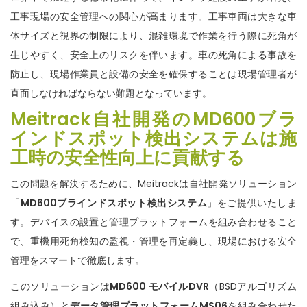
n
工事現場の安全管理への関心が高まります。工事車両は大きな車
体サイズと視界の制限により、混雑環境で作業を行う際に死角が
生じやすく、安全上のリスクを伴います。車の死角による事故を
防止し、現場作業員と設備の安全を確保することは現場管理者が
直面しなければならない難題となっています。
Meitrack自社開発のMD600ブラ
インドスポット検出システムは施
工時の安全性向上に貢献する
この問題を解決するために、Meitrackは自社開発ソリューション
「
MD600ブラインドスポット検出システム
」をご提供いたしま
す。デバイスの設置と管理プラットフォームを組み合わせること
で、重機用死角検知の監視・管理を再定義し、現場における安全
管理をスマートで徹底します。
このソリューションは
MD600 モバイルDVR
（BSDアルゴリズム
組み込み）と
データ管理プラットフォームMS06
を組み合わせた