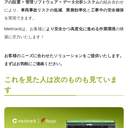
アの設置
+
管理ソフトウェア
+
データ分析
システム
の組み合わせ
により、
車両事故リスク
の
低減
、
業務効率化
と
工事中の安全確保
を実現できます。
Meitrackは、お客様に
より安全
かつ高度化に進める作業環境
の構
築に尽力いたします！
お客様のニーズに合わせたソリューションをご提供いたします。
まずはお気軽にご連絡ください。
これを見た人は次のものも見ていま
す