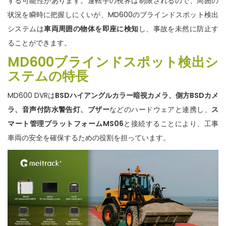
する可能性があります。運転手の視界は制限されるので、周囲の
状況を瞬時に把握しにくいが、MD600のブラインドスポット検出
システムは
車両周囲の物体を即座に検知
し、事故を未然に防止す
ることができます。
MD600ブラインドスポット検出シ
ステムの特長
MD600 DVRは
BSDハイアングルカラー暗視カメラ、側方BSDカメ
ラ、音声付防水警告灯、ブザー
などのハードウェアと連携し、
ス
マート管理プラットフォームMS06
と接続することにより、工事
車両の安全を確保するための役割を担っています。