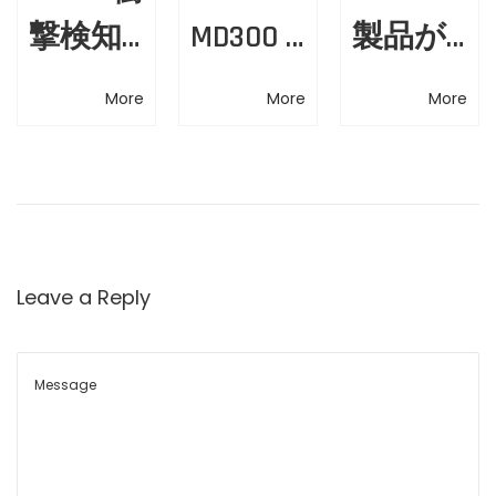
ソ
撃検知
MD300 ×
製品が
t
リ
ソリュ
Flespi—
2025広
i
ュ
More
More
More
ー
ーショ
フリー
東省名
o
シ
ン — あ
トマネ
優高新
ョ
n
ン
らゆる
ジメン
技術産
：
衝撃を
トを次
品リス
安
Leave a Reply
全
正確に
のレベ
トに選
運
把握
ルへ
出され
転
と
し、信
た
車
頼性の
両
管