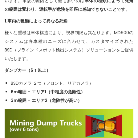
います。事故の原因として最も多いのは
車体の種類によって死角
の範囲は変わり
、
運転手が危険を即座に感知できないこと
です。
1.車両の種類によって異なる死角
様々な重機は車体構造により、視界制限も異なります。MD600の
システムは各車種のニーズに合わせて、カスタマイズされた
BSD（ブラインドスポット検出システム）ソリューションをご提供
いたします。
ダンプカー（6ｔ以上）
BSDカメラ ２つ（フロント、リアカメラ）
6m範囲
–
エリア1（中程度の危険性）
3m範囲
–
エリア2（危険性が高い）