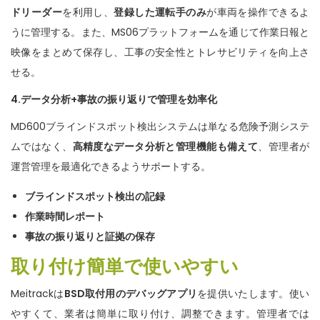
ドリーダー
を利用し、
登録
した運転手
のみ
が車両を操作できるよ
うに管理する。また、MS06プラットフォームを通じて作業日報と
映像をまとめて保存し、工事の安全性とトレサビリティを向上さ
せる。
4.
データ分析
+
事故の振り返りで管理を効率化
MD600ブラインドスポット検出システムは単なる危険予測システ
ムではなく、
高精度
なデータ分析と管理機能も
備えて
、管理者が
運営管理を最適化できるようサポートする。
ブラインドスポット検出の記録
作業時間レポート
事故の振り返りと証拠の保存
取り付け簡単で使いやすい
Meitrackは
BSD取付用のデバッグアプリ
を提供いたします。使い
やすくて、業者は簡単に取り付け、調整できます。管理者では