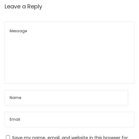
Leave a Reply
g
正確に
のレベ
トに選
社
把握
ルへ
出され
と
パ
し、信
た
ー
頼性の
ト
ナ
高いイ
ー
ベント
シ
ッ
データ
プ
を取得
を
締
結
車
Save my name, email, and website in this browser for