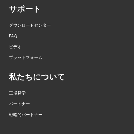
高
サポート
新
技
ダウンロードセンター
術
FAQ
産
ビデオ
品
リ
プラットフォーム
ス
ト
私たちについて
に
選
工場見学
出
パートナー
さ
れ
戦略的パートナー
た