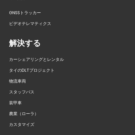
p
r
GNSSトラッカー
o
a
s
c
ビデオテレマティクス
t
k
:
製
解決する
品
が
カーシェアリングとレンタル
2
タイのDLTプロジェクト
0
物流車両
2
5
スタッフバス
広
装甲車
東
農業（ローラ）
省
名
カスタマイズ
優