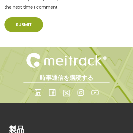
両
the next time I comment.
管
理
業
務
の
効
率
化
時事通信を購読する
を
実
現
N
M
e
e
x
i
製品
t
t