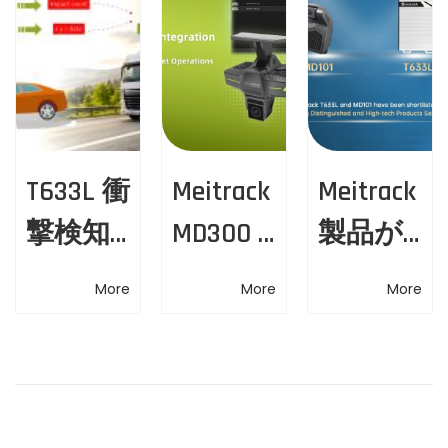
s
h
v
t
i
i
:
t
e
g
L
a
a
T633L 衝
Meitrack
Meitrack
b
e
t
撃検知
MD300 ×
製品が
l
i
ソリュ
Flespi—
2025広
T
More
More
More
r
ーショ
フリー
東省名
o
a
ン — あ
トマネ
優高新
c
n
k
らゆる
ジメン
技術産
i
衝撃を
トを次
品リス
n