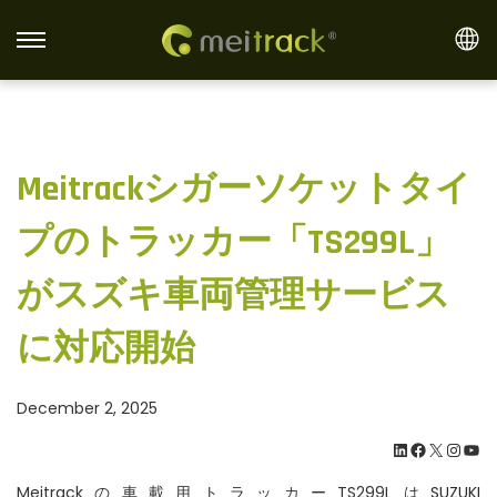
S
S
k
k
i
i
p
p
Meitrackシガーソケットタイ
t
t
o
o
プのトラッカー「TS299L」
n
c
a
o
がスズキ車両管理サービス
v
n
i
t
に対応開始
g
e
a
n
December 2, 2025
t
t
LinkedIn
Facebook
X
Instagram
YouTube
i
o
Meitrackの車載用トラッカーTS299Lは
SUZUKI