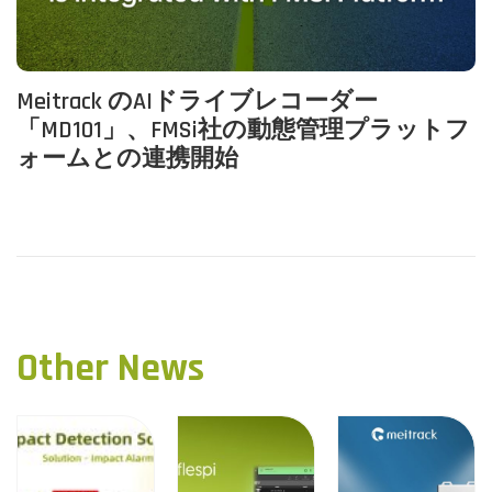
Meitrack のAIドライブレコーダー
「MD101」、FMSi社の動態管理プラットフ
ォームとの連携開始
P
P
M
r
e
o
e
i
v
t
s
i
r
Other News
o
a
t
u
c
n
s
k
p
、
a
o
W