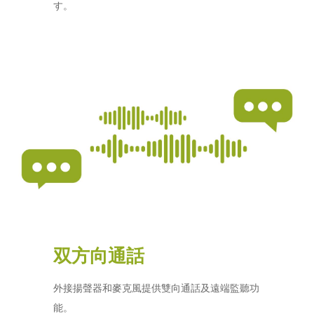
す。
双方向通話
外接揚聲器和麥克風提供雙向通話及遠端監聽功
能。