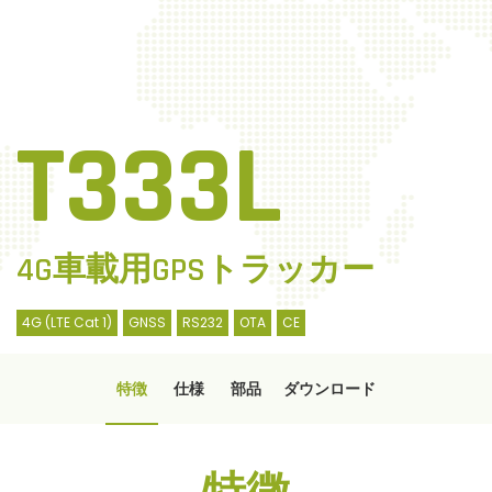
n
T333L
4G車載用GPSトラッカー
4G (LTE Cat 1)
GNSS
RS232
OTA
CE
特徴
仕様
部品
ダウンロード